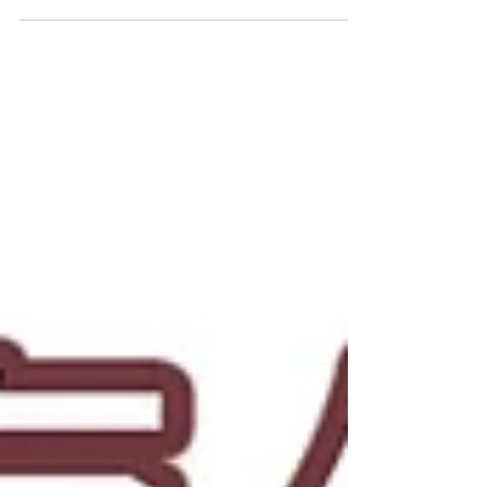
谷雨養生【豬】食療
豬血菠菜湯 菠菜性涼，能養血止血、調中潤腸、平
肝潤燥，而豬血性溫，功在祛瘀止血、養血明目、
潤腸通便，兩相互補，共煮一道豬血菠菜湯則無性
味偏頗，還共奏潤腸通便、活血養血、潤燥養顏、
平肝明目的功效，對於年老體弱、腸胃蠕動功能低
下、有習慣性便秘者最佳。...