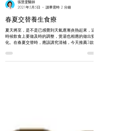
張慧雯醫師
2021年5月5日
讀畢需時 2 分鐘
春夏交替養生食療
夏天將至，是不是已感覺到天氣逐漸炎熱起來，這
時候飲食上要做及時的調整，煲湯也相應的做出變
化。在春夏交替時，應該講究清補，今天推薦3款靚
湯，以饗眾位。 一、冬瓜綠豆沙 民諺：夏喝綠豆
湯，冬煮銀耳湯。綠豆糖水是夏天最經典的消暑飲
料，綠豆具有很高的藥用價值，所含的蛋白質幾乎
是粳米...