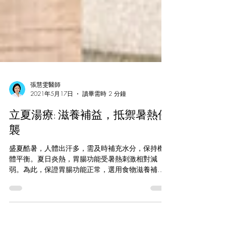
張慧雯醫師
2021年5月17日
讀畢需時 2 分鐘
立夏湯療: 滋養補益，抵禦暑熱侵
襲
盛夏酷暑，人體出汗多，需及時補充水分，保持機
體平衡。夏日炎熱，胃腸功能受暑熱刺激相對減
弱。為此，保證胃腸功能正常，選用食物滋養補
益，抵禦暑熱侵襲，是夏季養生的重要一環。 1、
蓮子豬肚湯 材料： 豬肚一個，蓮子肉50克，香油、