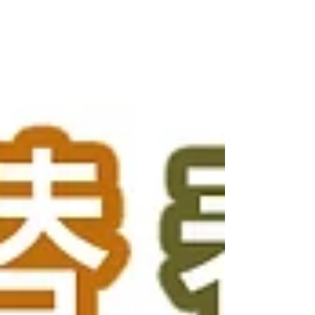
精鹽、生姜、蔥、蒜各適量。 做法：...