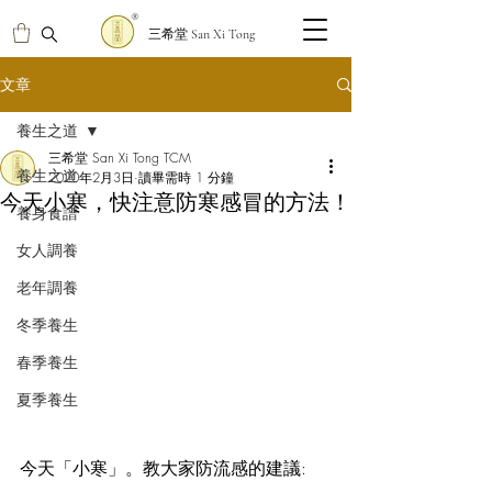
三希堂 San Xi Tong
文章
養生之道
三希堂 San Xi Tong TCM
養生之道
2020年2月3日
讀畢需時 1 分鐘
今天小寒，快注意防寒感冒的方法！
養身食譜
女人調養
老年調養
冬季養生
春季養生
夏季養生
今天「小寒」。教大家防流感的建議: