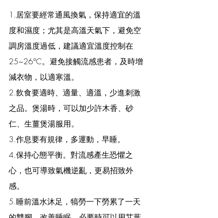
1.居室要經常通風換氣，保持適宜的溫
度和濕度；尤其是高溫天氣下，避免空
調房溫度過低，建議適宜溫度控制在 
25~26°C。避免接觸流感患者，及時增
減衣物，以適寒溫。
2.飲食要適時、適量、適溫，少進刺激
之品。煲湯時，可以加少許木香、砂
仁、生薑煲湯服用。
3.作息要有規律，多運動，早睡。
4.保持心態平衡。對流感產生恐懼之
心，也可導致氣機逆亂，更易招致外
感。
5.睡前溫水沐足，犒勞一下勞累了一天
的雙腳，改善睡眠，必要時可以用艾葉