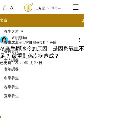
三希堂 San Xi Tong
文章
養生之道
張慧雯醫師
養生之道
2021年1月9日
讀畢需時 1 分鐘
冬季手腳冰冷的原因：是因爲氣血不
養身食譜
足？ 嚴重則係疾病造成？
女人調養
已更新：
2021年1月28日
老年調養
冬季養生
春季養生
夏季養生