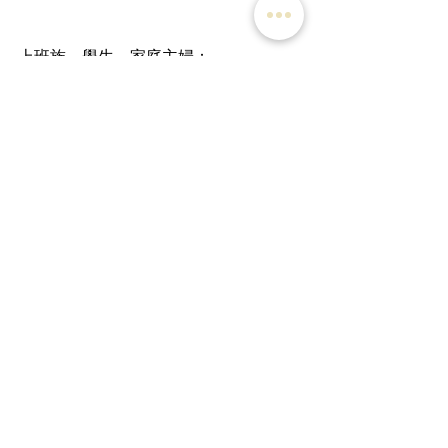
上班族、學生、家庭主婦：
－ 精神壓力過大
－ 心理敏感
－ 過度勞心
－ 心神不安
手脚冰冷
冬季養生
最新文章
查看全部