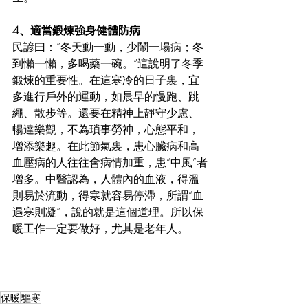
4、適當鍛煉強身健體防病
民諺曰：”冬天動一動，少鬧一場病；冬
到懶一懶，多喝藥一碗。”這說明了冬季
鍛煉的重要性。在這寒冷的日子裏，宜
多進行戶外的運動，如晨早的慢跑、跳
繩、散步等。還要在精神上靜守少慮、
暢達樂觀，不為瑣事勞神，心態平和，
增添樂趣。在此節氣裏，患心臟病和高
血壓病的人往往會病情加重，患“中風”者
增多。中醫認為，人體內的血液，得溫
則易於流動，得寒就容易停滯，所謂“血
遇寒則凝”，說的就是這個道理。所以保
暖工作一定要做好，尤其是老年人。
保暖
驅寒