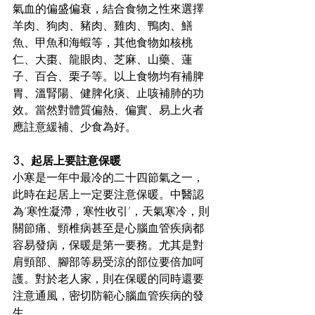
氣血的偏盛偏衰，結合食物之性來選擇
羊肉、狗肉、豬肉、雞肉、鴨肉、鱔
魚、甲魚和海蝦等，其他食物如核桃
仁、大棗、龍眼肉、芝麻、山藥、蓮
子、百合、栗子等。以上食物均有補脾
胃、溫腎陽、健脾化痰、止咳補肺的功
效。當然對體質偏熱、偏實、易上火者
應註意緩補、少食為好。
3、起居上要註意保暖
小寒是一年中最冷的二十四節氣之一，
此時在起居上一定要注意保暖。中醫認
為‘寒性凝滯，寒性收引’，天氣寒冷，則
關節痛、頸椎病甚至是心腦血管疾病都
容易發病，保暖是第一要務。尤其是對
肩頸部、腳部等易受涼的部位要倍加呵
護。對於老人家，則在保暖的同時還要
注意通風，密切防範心腦血管疾病的發
生。