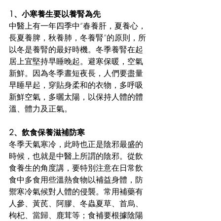
1、小寒養生要以養腎為先
中醫上有一年四季中“春養肝，夏養心，
長夏養脾，秋養肺，冬養腎”的原則，所
以冬是養腎的最好時機。冬季養腎在起
居上宜堅持早睡晚起。避寒保暖，空氣
新鮮。因為冬季晝短夜長，人們要盡量
早睡早起，穿貼身柔和的衣物，多呼吸
新鮮空氣，多曬太陽，以保持人體的體
溫、體力及正氣。
2、飲食保養滋補防寒
冬季天氣寒冷，此時也正是陰邪最盛的
時候，也就是中醫上所謂的陰邪。從飲
食養生的角度講，要特別注意在日常飲
食中多食用些溫熱食物以補益身體，防
禦寒冷氣候對人體的侵襲。常用補藥有
人參、黃芪、阿膠、冬蟲夏草、首烏、
枸杞、當歸、鹿茸等；食補要根據陰陽