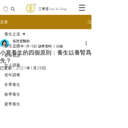
三希堂 San Xi Tong
文章
養生之道
張慧雯醫師
養生之道
2021年1月18日
讀畢需時 2 分鐘
小寒養生的四個原則：養生以養腎爲
養身食譜
先？
女人調養
已更新：
2021年1月28日
老年調養
冬季養生
春季養生
夏季養生