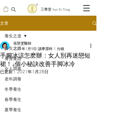
三希堂 San Xi Tong
文章
養生之道
張慧雯醫師
養生之道
2021年1月9日
讀畢需時 1 分鐘
手腳冰涼怎麽辦：女人別再迷戀短
養身食譜
裙！4個小秘訣改善手脚冰冷
女人調養
已更新：
2021年1月28日
老年調養
冬季養生
春季養生
夏季養生