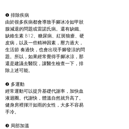
❶​ 排除疾病
由於很多疾病都會導致手腳冰冷如甲狀
腺減退的問題或雷諾氏病。還有缺鐵、
缺維生素 B12、糖尿病、紅斑狼瘡、硬
皮病，以及一些精神因素，壓力過大，
生活節 奏過快，也會出現手腳發涼的問
題。所以，如果經常覺得手腳冰涼，那
還是建議去醫院，讓醫生檢查一下，排
除上述可能。 
❷​ 多運動
經常運動可以提升基礎代謝率，加快血
液迴圈。代謝快，體溫自然就升高了。
健身房裡揮汗如雨的女性，大多不容易
手冷。
❸​ 局部加溫