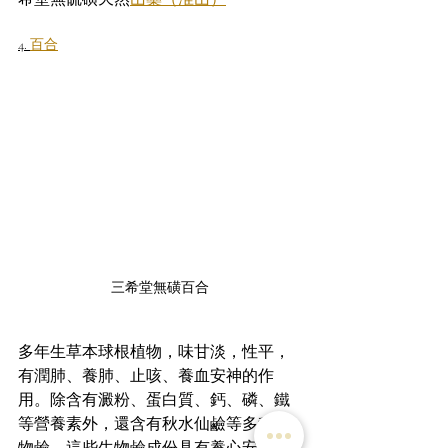
4. 
百合
三希堂無磺百合
多年生草本球根植物，味甘淡，性平，
有潤肺、養肺、止咳、養血安神的作
用。除含有澱粉、蛋白質、鈣、磷、鐵
等營養素外，還含有秋水仙鹼等多種生
物鹼。這些生物鹼成份具有養心安神、