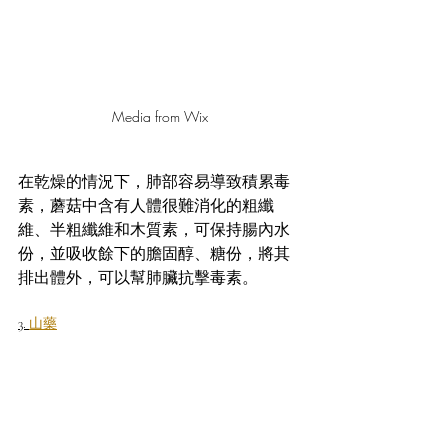
Media from Wix
在乾燥的情況下，肺部容易導致積累毒
素，蘑菇中含有人體很難消化的粗纖
維、半粗纖維和木質素，可保持腸內水
份，並吸收餘下的膽固醇、糖份，將其
排出體外，可以幫肺臟抗擊毒素。
3. 
山藥