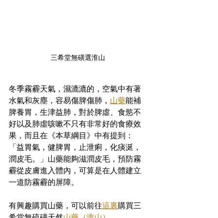
三希堂無磺選淮山
冬季霧霾天氣，濕漉漉的，空氣中有著
水氣和灰塵，容易傷脾傷肺，
山藥
能補
脾養胃，生津益肺，對於脾虛、食慾不
好以及肺虛咳嗽不只有非常好的食療效
果，而且在《本草綱目》中有提到：
「益胃氣，健脾胃，止泄痢，化痰涎，
潤皮毛。」山藥能夠滋潤皮毛，預防霧
霾從皮膚進入體內，可算是在人體建立
一道防霧霾的屏障。
有興趣購買山藥，可以前往
這裏
購買三
希堂無硫磺天然
山藥（淮山）