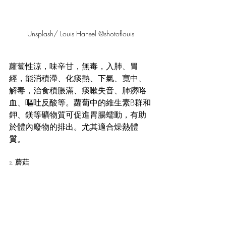
Unsplash/ Louis Hansel @shotoflouis
蘿蔔性涼，味辛甘，無毒，入肺、胃
經，能消積滯、化痰熱、下氣、寬中、
解毒，治食積脹滿、痰嗽失音、肺癆咯
血、嘔吐反酸等。蘿蔔中的維生素B群和
鉀、鎂等礦物質可促進胃腸蠕動，有助
於體內廢物的排出。尤其適合燥熱體
質。
2. 蘑菇