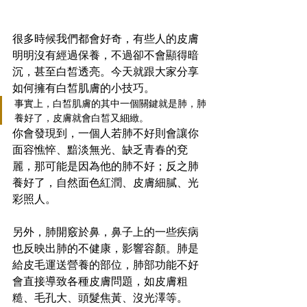
很多時候我們都會好奇，有些人的皮膚
明明沒有經過保養，不過卻不會顯得暗
沉，甚至白皙透亮。今天就跟大家分享
如何擁有白皙肌膚的小技巧。
事實上，白皙肌膚的其中一個關鍵就是肺，肺
養好了，皮膚就會白皙又細緻。
你會發現到，一個人若肺不好則會讓你
面容憔悴、黯淡無光、缺乏青春的兗
麗，那可能是因為他的肺不好；反之肺
養好了，自然面色紅潤、皮膚細膩、光
彩照人。
另外，肺開竅於鼻，鼻子上的一些疾病
也反映出肺的不健康，影響容顏。肺是
給皮毛運送營養的部位，肺部功能不好
會直接導致各種皮膚問題，如皮膚粗
糙、毛孔大、頭髮焦黃、沒光澤等。