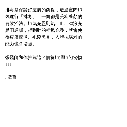
排毒是保證好皮膚的前提，透過宣降肺
氣進行「排毒」，一向都是美容養顏的
有效治法。肺氣充盈則氣、血、津液充
足而通暢，得到肺的精氣充養，就會使
得皮膚潤澤、毛髮黑亮，人體抗病邪的
能力也會增強。
張醫師和你推薦這 4個養肺潤肺的食物 
↓↓↓
1. 蘿蔔