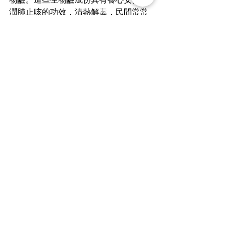
潤肺止咳的功效，清熱解毒，民間常常
用
百合
來去除一些由於因為食物而殘留
的毒素。
有興趣購買百合，可以前往
這裏
購買三
希堂無硫磺製的
百合
博客封面采用圖片 （菇類）源自
風采，蘿蔔源自
Unsplash/Louis Hansel
食療
女人保養
養肺
女人調養