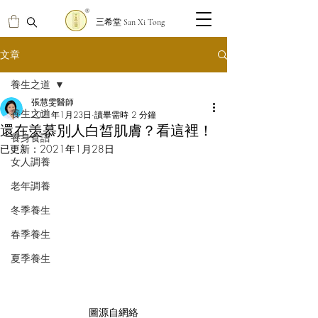
三希堂 San Xi Tong
文章
養生之道
張慧雯醫師
養生之道
2021年1月23日
讀畢需時 2 分鐘
還在羡慕別人白皙肌膚？看這裡！
養身食譜
已更新：
2021年1月28日
女人調養
老年調養
冬季養生
春季養生
夏季養生
圖源自網絡