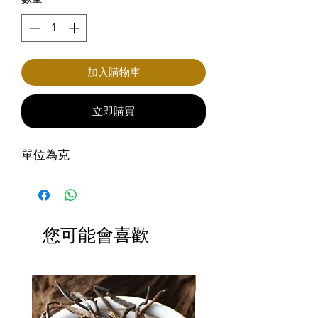
加入購物車
立即購買
單位為克
您可能會喜歡
滿3包優惠價$220