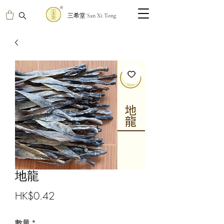
三希堂 San Xi Tong
地龍
價
HK$0.42
格
數量
*