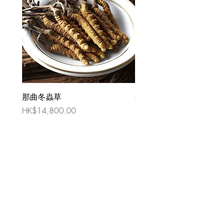
那曲冬蟲草
時令祛濕湯 （四人份量
價格
價格
HK$14,800.00
HK$80.00