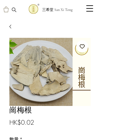
三希堂 San Xi Tong
崗梅根
價
HK$0.02
格
數量
*