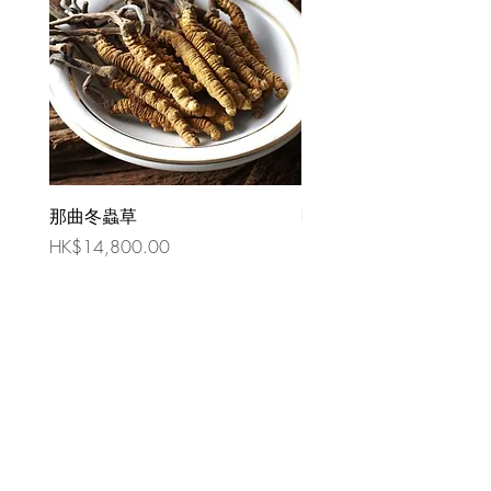
那曲冬蟲草
時令祛濕湯 （四人份量
價格
價格
HK$14,800.00
HK$80.00