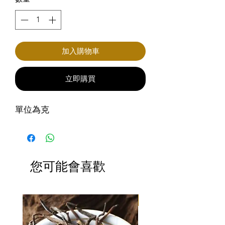
加入購物車
立即購買
單位為克
您可能會喜歡
滿3包優惠價$220