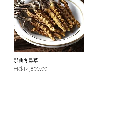
那曲冬蟲草
時令祛濕湯 （四人份量
價格
價格
HK$14,800.00
HK$80.00