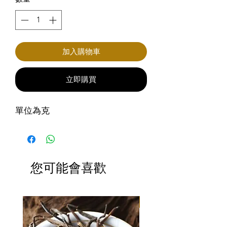
加入購物車
立即購買
單位為克
您可能會喜歡
滿3包優惠價$220