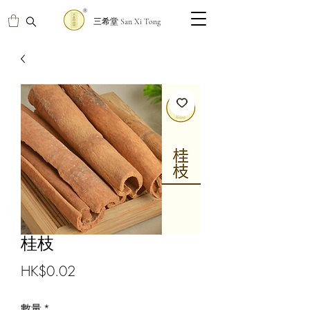
三希堂 San Xi Tong
桂枝
價
HK$0.02
格
數量
*