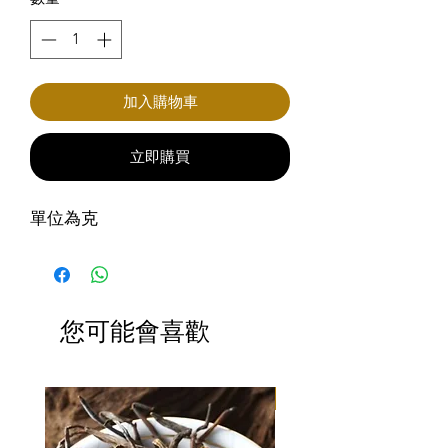
加入購物車
立即購買
單位為克
您可能會喜歡
滿3包優惠價$220