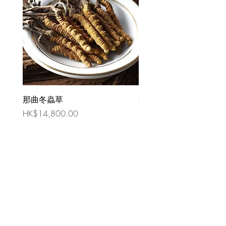
那曲冬蟲草
時令祛濕湯 （四人份量
價格
價格
HK$14,800.00
HK$80.00