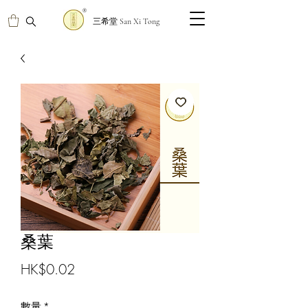
三希堂 San Xi Tong
桑葉
價
HK$0.02
格
數量
*