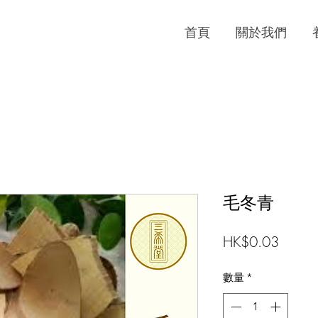
首頁
關於我們
毛冬青
價
HK$0.03
格
數量
*