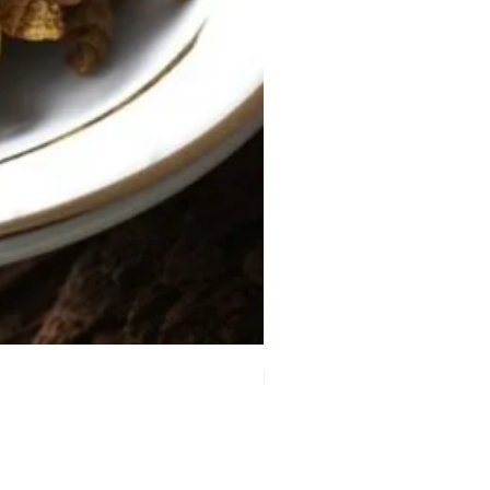
時令祛濕湯 （四人份量）
價格
HK$80.00