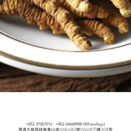
快速瀏覽
+852 37067012 · +852 64668988 (WhatsApp)
香港九龍荔枝角青山道668-680號W668三樓308室