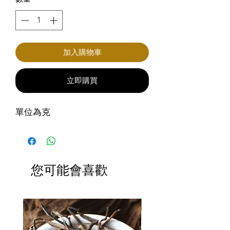
加入購物車
立即購買
單位為克
您可能會喜歡
滿3包優惠價$220