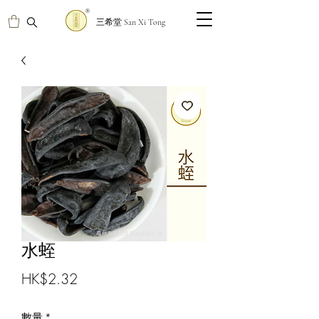
三希堂 San Xi Tong
水蛭
價
HK$2.32
格
數量
*