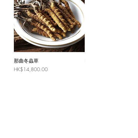
那曲冬蟲草
時令祛濕湯 （四人份量
價格
價格
HK$14,800.00
HK$80.00