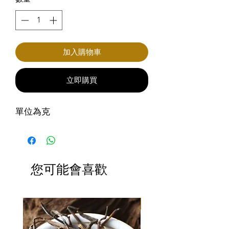
加入購物車
立即購買
單位為克
您可能會喜歡
滿3包優惠價$220