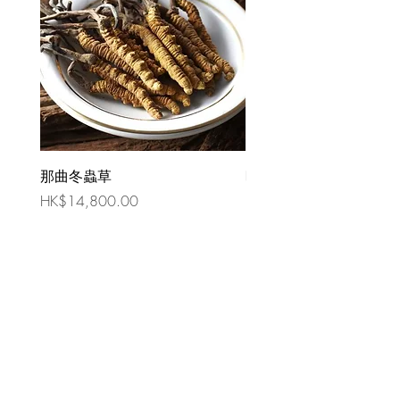
那曲冬蟲草
時令祛濕湯 （四人份量
價格
價格
HK$14,800.00
HK$80.00