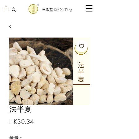
三希堂 San Xi Tong
法半夏
價
HK$0.34
格
數量
*