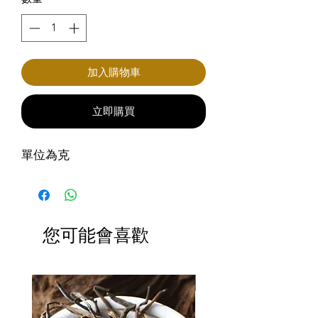
加入購物車
立即購買
單位為克
您可能會喜歡
滿3包優惠價$220