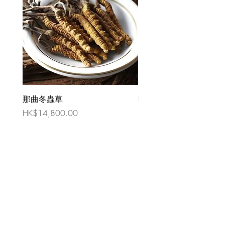
那曲冬蟲草
時令祛濕湯 （四人份量
價格
價格
HK$14,800.00
HK$80.00