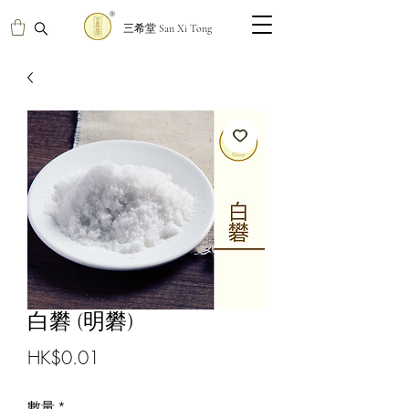
三希堂 San Xi Tong
白礬 (明礬)
價
HK$0.01
格
數量
*