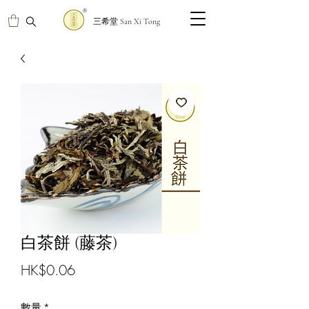
三希堂 San Xi Tong
白茶餅 (藤茶)
價
HK$0.06
格
數量
*