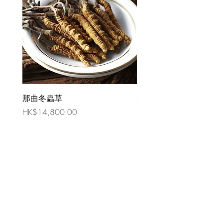
那曲冬蟲草
時令祛濕湯 （四人份量
價格
價格
HK$14,800.00
HK$80.00