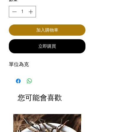
加入購物車
立即購買
單位為克
您可能會喜歡
滿3包優惠價$220