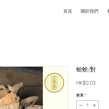
首頁
關於我們
蛤蚧/對
價
HK$0.03
格
數量
*