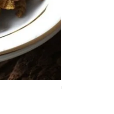
時令祛濕湯 （四人份量）
價格
HK$80.00