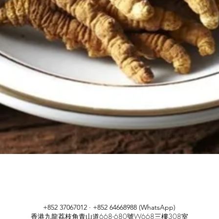
快速瀏覽
+852 37067012 · +852 64668988 (WhatsApp)
香港九龍荔枝角青山道668-680號W668三樓308室