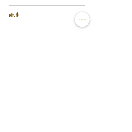
夜一服；病不解者，作再服。
脾胃虛弱，氣虛發熱，癰疽已潰、膿稀
產地
色淡者忌服。
河南
您可能會喜歡
滿3包優惠價$220