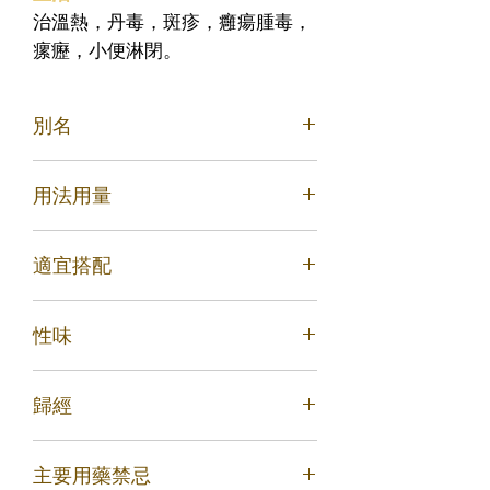
治溫熱，丹毒，斑疹，癰瘍腫毒，
瘰癧，小便淋閉。
別名
落翹、黃花條、黃鏈條花
用法用量
適宜搭配
用量6～15克，水煎服。
治太陰風溫、溫熱、溫疫、冬溫，初起
性味
但熱不惡寒而渴者：連翹一兩，銀花一
兩，苦桔梗六錢，薄荷六錢，竹葉四
性微寒，味苦
錢，生甘草五錢，芥穗四錢，淡豆豉五
歸經
錢，牛蒡子六錢。上杵為散，每服六
錢，鮮葦根湯煎，香氣大出，即取服，
歸肺經、心經、小腸經
勿過煮。病重者，約二時一服，日三
主要用藥禁忌
服，夜一服；輕者三時一服，日三服，