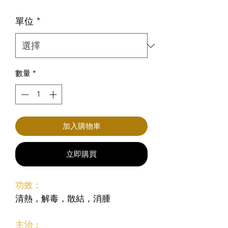
格
單位
*
數量
*
加入購物車
立即購買
功效：
清熱，解毒，散結，消腫
主治：