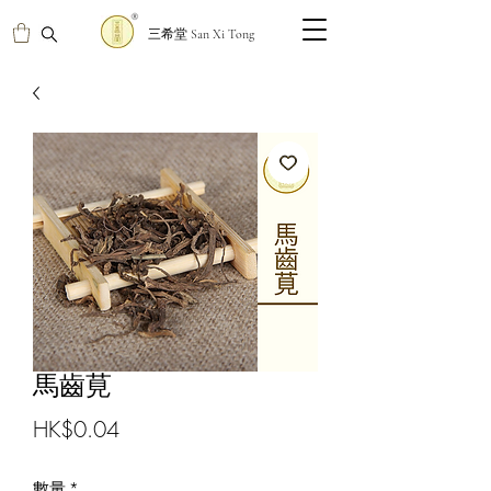
三希堂 San Xi Tong
馬齒莧
價
HK$0.04
格
數量
*