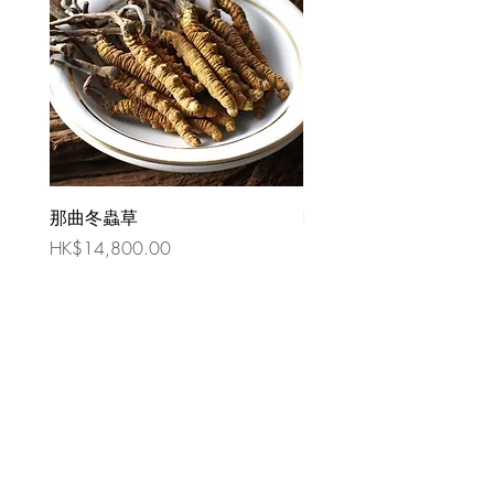
那曲冬蟲草
時令祛濕湯 （四人份量
價格
價格
HK$14,800.00
HK$80.00