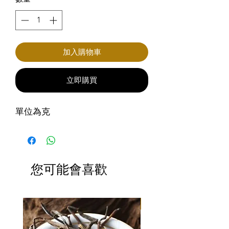
加入購物車
立即購買
單位為克
您可能會喜歡
滿3包優惠價$220