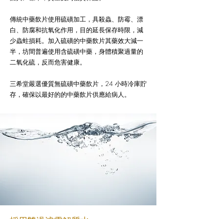
傳統中藥飲片使用硫磺加工，具殺蟲、防霉、漂
白、防腐和抗氧化作用，目的延長保存時限，減
少蟲蛀損耗。加入硫磺的中藥飲片其藥效大減一
半，坊間普遍使用含硫磺中藥，身體積聚過量的
二氧化硫，反而危害健康。
三希堂嚴選優質無硫磺中藥飲片，24 小時冷庫貯
存，確保以最好的的中藥飲片供應給病人。