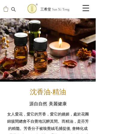
三希堂 San Xi Tong
沈香油‧精油
源自自然 美麗健康
女人愛花，愛它的芳香，愛它的嬌媚，處於花團
錦簇間總會不自覺地沉醉其間。而精油，是芬芳
的精髓。芳香分子被嗅覺絨毛捕捉後, 會轉化成