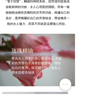
“電子信號”，觸碰到神經系統，從而達到提振或
放鬆精神的功效，令人心境豁然開朗。而每一種
植物精油都有其獨特的芬芳和功效，根據自己的
喜好，選擇獨屬於自己的芳香味道，釋放獨具一
格的女人魅力，與眾不同就是這麼隨心所欲。
玫瑰精油
專為女人而生的身心養護珍品 其馥
郁的芳香分子具有舒緩情緒、增強
自信的魔力，每天聞一聞，為女人
帶來甜蜜幸福感.