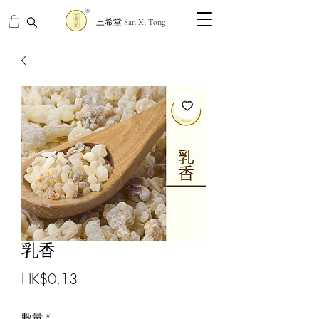
三希堂 San Xi Tong
乳香
價
HK$0.13
格
數量
*