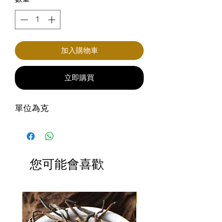
加入購物車
立即購買
單位為克
您可能會喜歡
滿3包優惠價$220