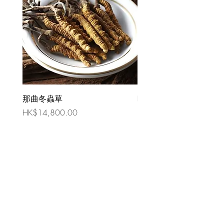
那曲冬蟲草
時令祛濕湯 （四人份量
價格
價格
HK$14,800.00
HK$80.00