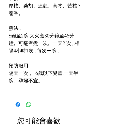
厚樸、柴胡、連翹、黃岑、芒核丶
蒮香。
煎法 :
6碗至2碗,大火煮30分鐘至45分
鐘。可翻者煮一次。一天2 次 , 相
隔4小時1次 , 每次一碗 。
預防服用 :
隔天一次 。 6歲以下兒童,一天半
碗。孕婦不宜。
您可能會喜歡