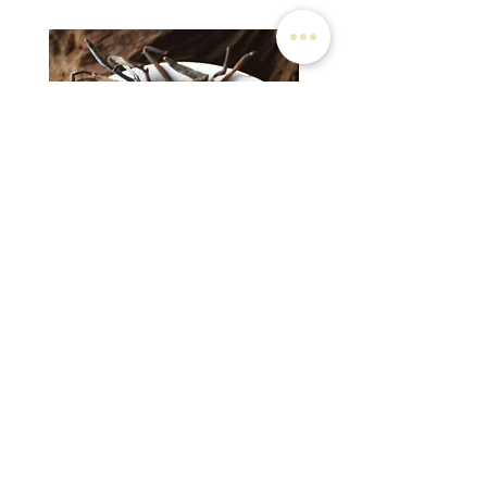
滿3包優惠價$220
那曲冬蟲草
時令祛濕湯 （四人份量
價格
價格
HK$14,800.00
HK$80.00