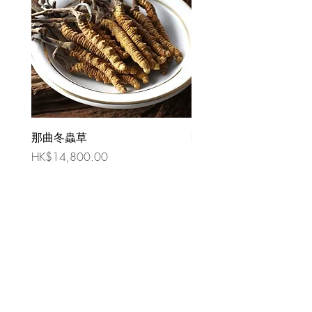
那曲冬蟲草
時令祛濕湯 （四人份量
價格
價格
HK$14,800.00
HK$80.00