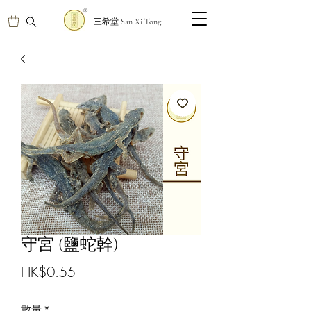
三希堂 San Xi Tong
守宮 (鹽蛇幹)
價
HK$0.55
格
數量
*