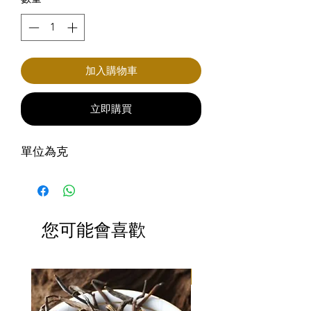
加入購物車
立即購買
單位為克
您可能會喜歡
滿3包優惠價$220