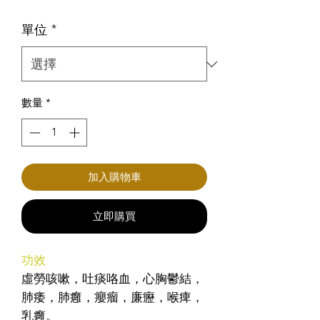
格
單位
*
數量
*
加入購物車
立即購買
功效
虛勞咳嗽，吐痰咯血，心胸鬱結，
肺痿，肺癰，癭瘤，廉癧，喉痺，
乳癰。