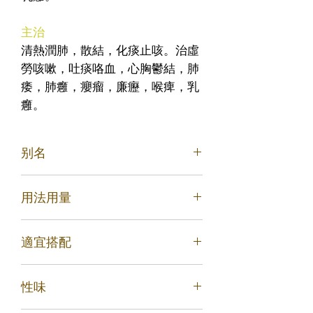
主治
清熱潤肺，散結，化痰止咳。治虛
勞咳嗽，吐痰咯血，心胸鬱結，肺
痿，肺癰，癭瘤，廉癧，喉痺，乳
癰。
别名
用法用量
尖貝 勒母 阿皮卡 母龍精 貝父 松潘貝
勃母 川貝 勤母 貝母 爐貝 青貝 松貝
内服：煎汤，3~9g；研末，1~1.5g；
適宜搭配
或入丸、散。
1.治肺熱咳嗽多痰，咽喉中乾：貝母
性味
（去心）一兩半，甘草（炙）三分，杏
仁(苦杏仁)（湯浸去皮、尖、炒）一兩