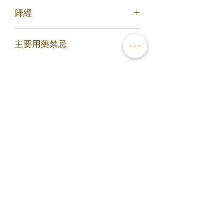
半。上三味，搗羅為末，煉蜜丸如彈子
歸經
味甘、苦；性微寒
大。含化咽津。 （《聖濟總錄》貝母
丸）
2.治傷風暴得咳嗽：貝母（安心）三
主要用藥禁忌
歸肺經；心經
分，款冬花、麻黃（去根節）、杏仁
（苦杏仁）（湯浸，去皮、尖、雙仁，
炒研）各一兩，甘草（炙銼）三分。上
脾胃虛寒及寒痰、濕痰者慎服。反烏
五味，粗搗篩，每服三錢匕，水一盞，
頭。
生薑三片，煎至七分，去滓溫服，不拘
時。 （《聖濟總錄》貝母湯）
您可能會喜歡
滿3包優惠價$220