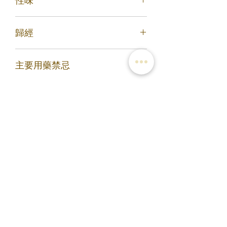
殘留蘆頭，切段，乾燥。
2.胞衣不下：冬葵子一合，牛膝一兩，
2.酒牛膝：取淨牛膝段，照酒炙法（將
水二升，煎一升服。 (《千金方》)
苦、甘、酸，平
淨選或切制後的藥物，加入一定量酒拌
歸經
炒的方法稱為酒炙法。）炒乾。
歸肝、腎經
主要用藥禁忌
孕婦慎用
您可能會喜歡
滿3包優惠價$220