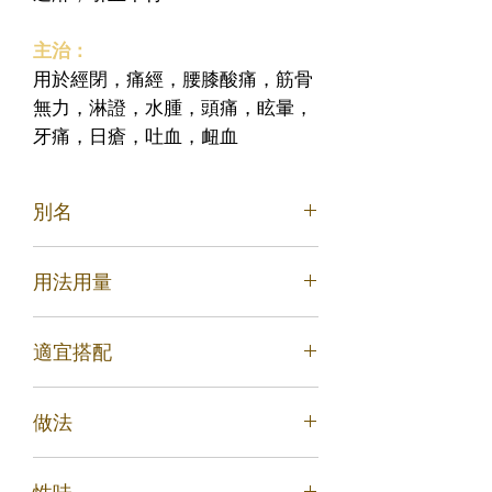
主治：
用於經閉，痛經，腰膝酸痛，筋骨
無力，淋證，水腫，頭痛，眩暈，
牙痛，日瘡，吐血，衄血
別名
懷牛膝、牛髁膝、山莧菜
用法用量
煎服，5～12g
適宜搭配
1.小兒行遲：三歲不能行者，用此便
做法
走。五加皮五錢，牛膝、木瓜二錢半，
為末。每服五分，米飲入酒二、三點調
1.牛膝：除去雜質，洗淨，潤透，除去
服。 (《全幼心鑑》)
性味