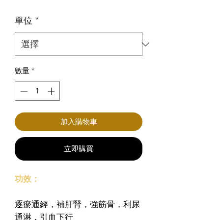
格
單位
*
數量
*
加入購物車
立即購買
功效：
逐瘀通經，補肝腎，強筋骨，利尿
通淋，引血下行