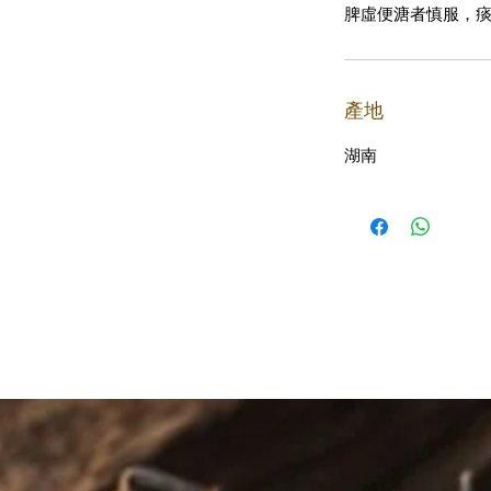
脾虛便溏者慎服，
產地
湖南