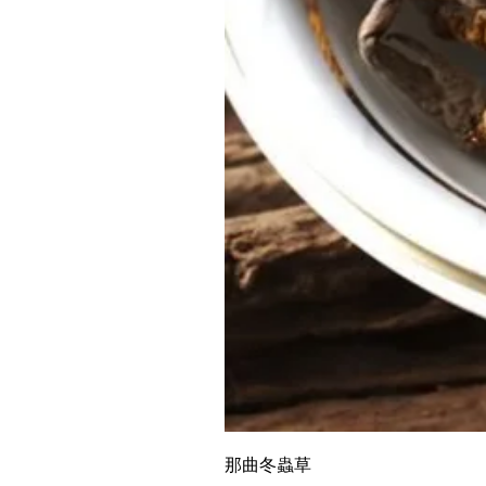
那曲冬蟲草