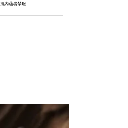
痰濕內蘊者禁服
滿3包優惠價$220