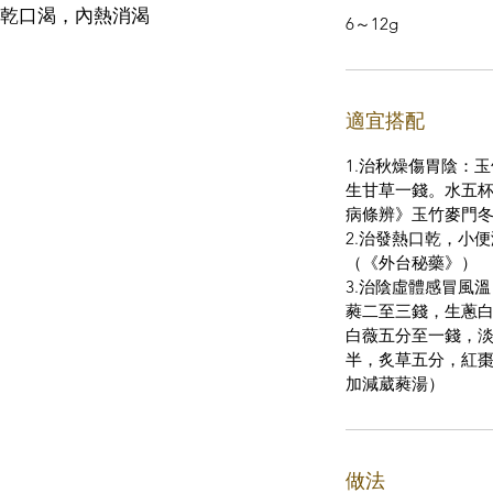
乾口渴，內熱消渴
6～12g
適宜搭配
1.治秋燥傷胃陰：
生甘草一錢。水五杯
病條辨》玉竹麥門
2.治發熱口乾，小
（《外台秘藥》）
3.治陰虛體感冒風
蕤二至三錢，生蔥
白薇五分至一錢，
半，炙草五分，紅棗
加減葳蕤湯）
做法