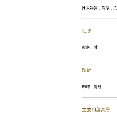
除去雜質，洗淨，
性味
微寒，甘
歸經
歸肺、胃經
主要用藥禁忌