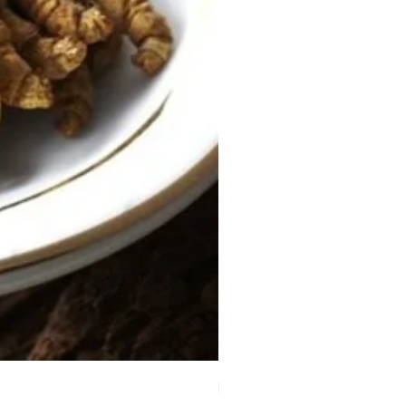
時令祛濕湯 （四人份量）