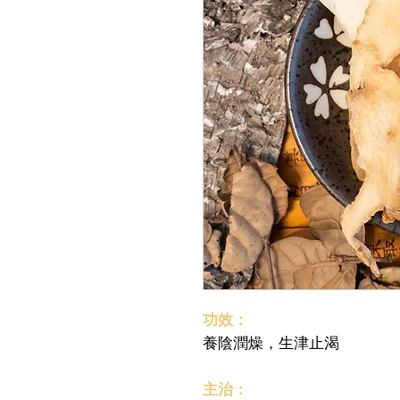
功效：
養陰潤燥，生津止渴
主治：