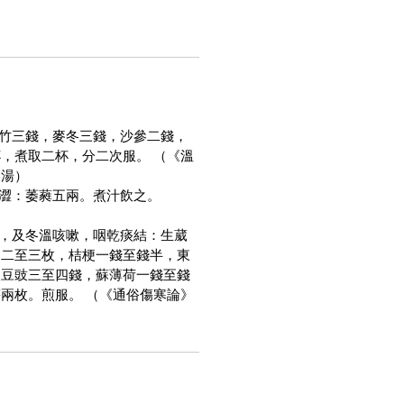
玉竹三錢，麥冬三錢，沙參二錢，
，煮取二杯，分二次服。 （《溫
冬湯）
便澀：萎蕤五兩。煮汁飲之。
溫，及冬溫咳嗽，咽乾痰結：生葳
白二至三枚，桔梗一錢至錢半，東
淡豆豉三至四錢，蘇薄荷一錢至錢
兩枚。煎服。 （《通俗傷寒論》