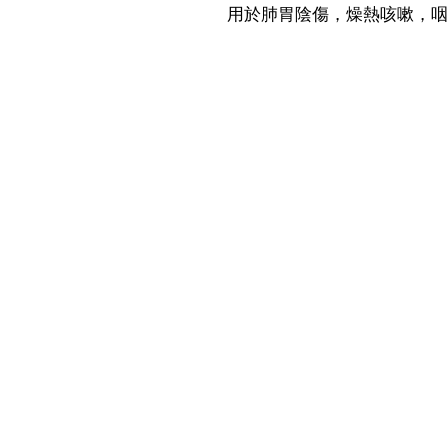
用於肺胃陰傷，燥熱咳嗽，咽