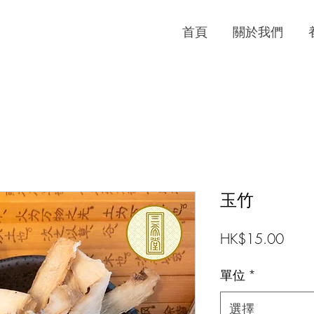
首頁
關於我們
玉竹
價
HK$15.00
格
單位
*
選擇