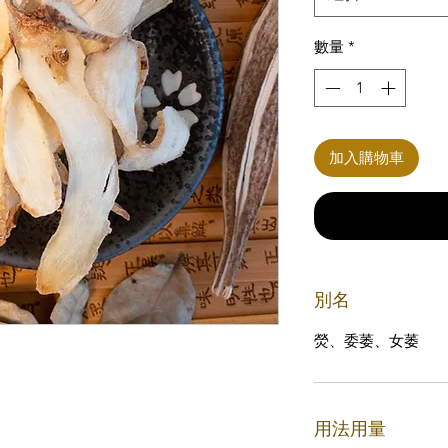
數量
*
加入購物車
別名
熒、委萎、女萎
用法用量