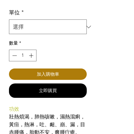
格
單位
*
數量
*
加入購物車
立即購買
功效
壯熱煩渴，肺熱咳嗽，濕熱瀉痢，
黃疸，熱淋，吐、衄、崩、漏，目
赤腫痛，胎動不安，癰腫疔瘡。