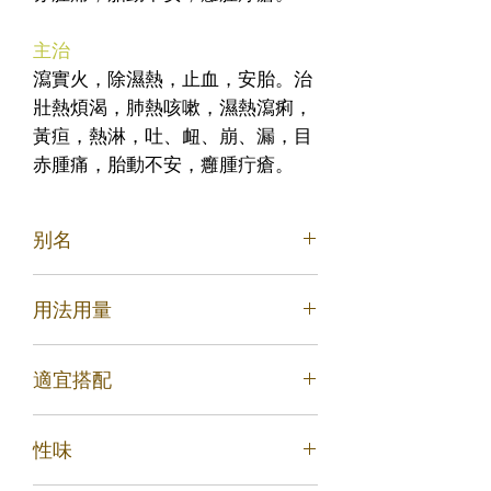
主治
瀉實火，除濕熱，止血，安胎。治
壯熱煩渴，肺熱咳嗽，濕熱瀉痢，
黃疸，熱淋，吐、衄、崩、漏，目
赤腫痛，胎動不安，癰腫疔瘡。
别名
用法用量
腐腸、黃文、妒婦、虹勝、經芩、印
頭、內虛、空腸、子芩、宿芩、條芩、
元芩、土金茶根、山茶根、黃金條根
適宜搭配
內服：煎湯，3~9g；或入丸、散。
外用：適量，煎水洗；或研末調敷
性味
1. 治小兒心熱驚啼：黃芩(去黑心)、人
參各一分。搗羅為散。每服一字匕，竹