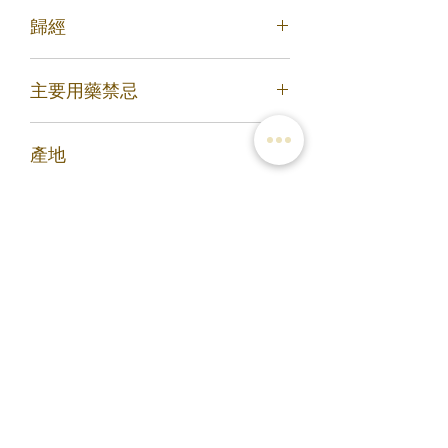
苦，寒。
葉湯調下，不拘時候服(《聖濟總錄》黃
歸經
芩散)
2. 瀉肺火，降隔上熱痰：片子黃芩，
歸肺經、膽經、脾經、大腸經、小腸
炒，為末，糊丸，或蒸餅丸梧子大。服
主要用藥禁忌
經。
五十丸。 (《丹溪心法》清金丸)
產地
脾肺虛熱者忌之
甘肅
您可能會喜歡
滿3包優惠價$220