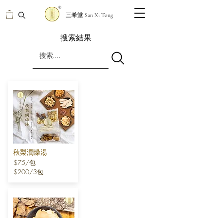
三希堂 San Xi Tong
​搜索結果
秋梨潤燥湯
$75/包
$200/3包