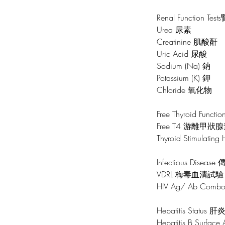
Renal Function T
Urea 尿素
Creatinine 肌酸酐
Uric Acid 尿酸
Sodium (Na) 鈉
Potassium (K) 鉀
Chloride 氧化物
Free Thyroid Fun
Free T4 游離甲狀
Thyroid Stimulat
Infectious Disea
VDRL 梅毒血清試驗
HIV Ag/ Ab C
Hepatitis Status 
Hepatitis B Surf