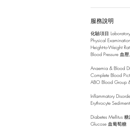
服務說明
化驗項目 Laboratory 
Physical Examina
Height-to-Weigh
Blood Pressure 
Anaemia & Bloo
Complete Blood
ABO Blood Group 
Inflammatory Diso
Erythrocyte Sedim
Diabetes Mellit
Glucose 血葡萄糖