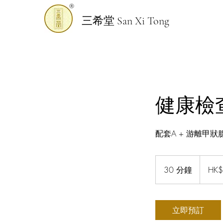
三希堂 San Xi Tong
健康檢查
配套A + 游離甲狀
2,500
港
30 分鐘
3
HK$
元
0
分
鐘
立即預訂