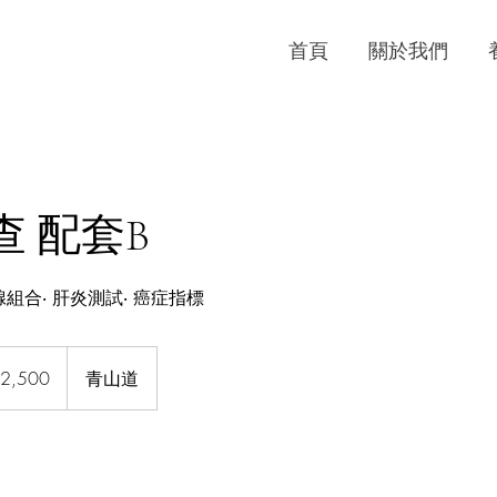
首頁
關於我們
 配套B
腺組合‧ 肝炎測試‧ 癌症指標
2,500
青山道