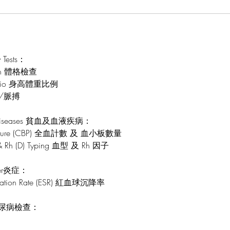
Tests：
tion 體格檢查
t Ratio 身高體重比例
血壓/脈搏
d Diseases 貧血及血液疾病：
 Picture (CBP) 全血計數 及 血小板數量
& Rh (D) Typing 血型 及 Rh 因子
rder炎症：
entation Rate (ESR) 紅血球沉降率
us 糖尿病檢查：