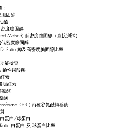
檢查：
al 總膽固醇
酸甘油酯
HDL 高密度膽固醇
DL (Direct Method) 低密度膽固醇（直接測試）
VLDL 超低密度膽固醇
al / HDL Ratio 總及高密度膽固醇比率
sts肝功能檢查
atase 鹼性磷酸酶
 總膽紅素
ct 直接膽紅素
草轉氨酶
轉氨酶
 Transferase (GGT) 丙種谷氨酰轉移酶
白質
ulin 白蛋白/球蛋白
ulin Ratio 白蛋白 及 球蛋白比率