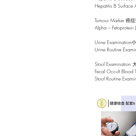
Hepatitis B Surf
Tumour Marker 癌
Alpha – Fetopro
Urine Examinat
Urine Routine E
Stool Examinati
Fecal Occult B
Stool Routine E