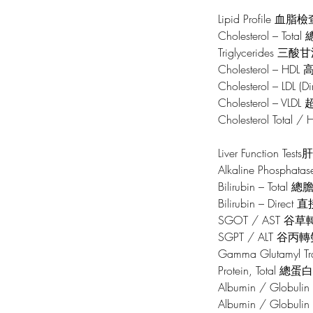
Lipid Profile 血脂
Cholesterol – Tot
Triglycerides 三
Cholesterol – 
Cholesterol – L
Cholesterol – 
Cholesterol Tot
Liver Function Te
Alkaline Phosph
Bilirubin – Total
Bilirubin – Dire
SGOT / AST 谷
SGPT / ALT 谷丙
Gamma Glutamyl
Protein, Total 總蛋
Albumin / Glob
Albumin / Glob