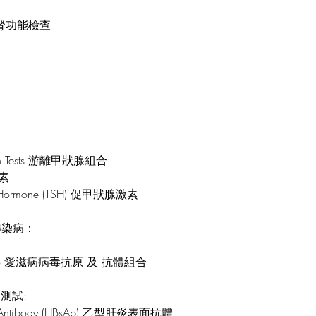
ests腎功能檢查
ction Tests 游離甲狀腺組合:
腺素
ing Hormone (TSH) 促甲狀腺激素
se 傳染病：
ombo 愛滋病病毒抗原 及 抗體組合
肝炎測試:
ace Antibody (HBsAb) 乙型肝炎表面抗體