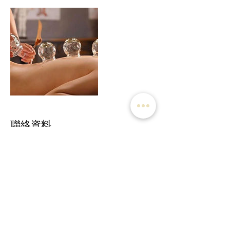
聯絡資料
香港九龍荔枝角青山道668-680號
+852 37067012
·
+852 64668988
(WhatsApp)
香港九龍荔枝角青山道668-680號W668三樓308室
Facebook：三希堂中醫中藥 San Xi Tong TCM