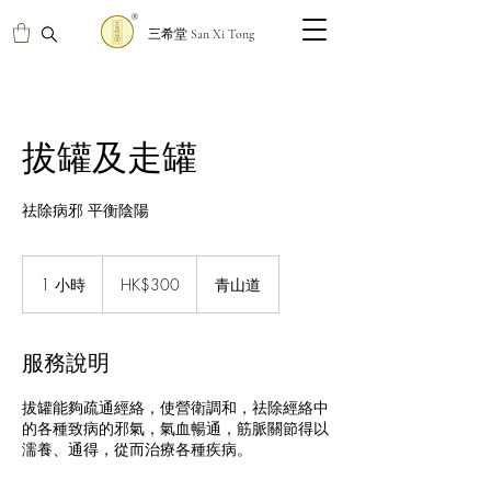
三希堂 San Xi Tong
拔罐及走罐
​祛除病邪 平衡陰陽
300
港
1 小時
1
HK$300
青山道
元
小
服務說明
​拔罐能夠疏通經絡，使營衛調和，祛除經絡中
的各種致病的邪氣，氣血暢通，筋脈關節得以
濡養、通得，從而治療各種疾病。