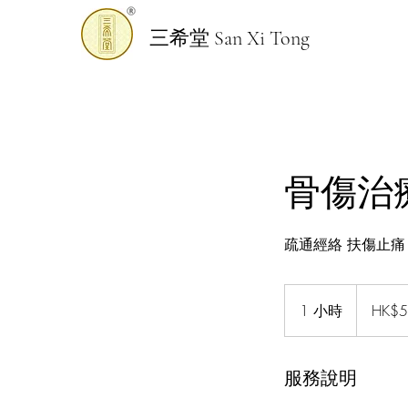
三希堂 San Xi Tong
骨傷治
​​疏通經絡 扶傷止痛
500
港
1 小時
1
HK$5
元
小
服務說明